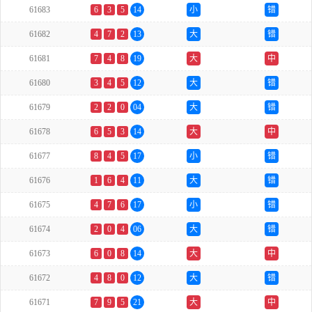
61683
6
3
5
14
小
错
61682
4
7
2
13
大
错
61681
7
4
8
19
大
中
61680
3
4
5
12
大
错
61679
2
2
0
04
大
错
61678
6
5
3
14
大
中
61677
8
4
5
17
小
错
61676
1
6
4
11
大
错
61675
4
7
6
17
小
错
61674
2
0
4
06
大
错
61673
6
0
8
14
大
中
61672
4
8
0
12
大
错
61671
7
9
5
21
大
中