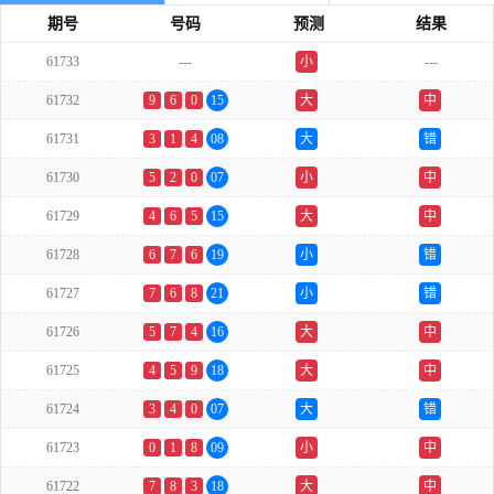
期号
号码
预测
结果
61733
---
小
---
单
61732
9
6
0
15
大
中
61731
3
1
4
08
大
错
61730
5
2
0
07
小
中
61729
4
6
5
15
大
中
61728
6
7
6
19
小
错
61727
7
6
8
21
小
错
61726
5
7
4
16
大
中
61725
4
5
9
18
大
中
61724
3
4
0
07
大
错
61723
0
1
8
09
小
中
61722
7
8
3
18
大
中