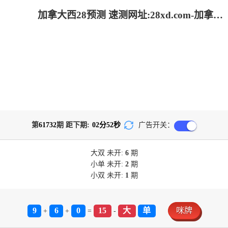
加拿大西28预测 速测网址:28xd.com-加拿大28-加拿大开奖,预测网,28预测,28分析,28结果,加拿大28开奖预测,加拿大28开奖预知
第
61732
期 距下期:
02
分
52
秒
广告开关：
大双
未开:
6
期
小单
未开:
2
期
小双
未开:
1
期
9
6
0
15
大
单
咪牌
+
+
=
-