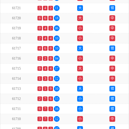
61721
5
4
2
11
大
错
61720
6
6
6
18
大
中
61719
0
4
2
06
小
中
61718
2
4
4
10
小
中
61717
4
6
0
10
大
错
61716
2
2
0
04
小
中
61715
9
4
4
17
大
中
61714
1
3
8
12
小
中
61713
0
1
9
10
大
错
61712
2
7
6
15
小
错
61711
6
7
3
16
小
错
61710
3
7
2
12
小
中