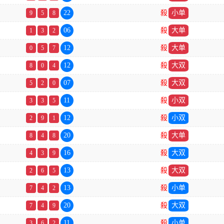
22
殺
小单
9
5
8
06
殺
大单
1
3
2
12
殺
大单
0
5
7
12
殺
大双
8
0
4
07
殺
大双
5
2
0
11
殺
小双
3
3
5
12
殺
小双
2
9
1
20
殺
大单
8
4
8
16
殺
大双
4
3
9
13
殺
大双
2
6
5
13
殺
小单
7
4
2
20
殺
大双
7
4
9
11
殺
小单
3
6
2