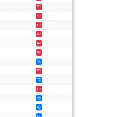
中
中
中
中
中
中
错
中
错
中
错
错
错