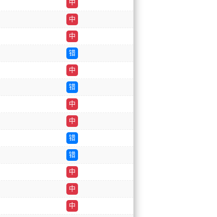
中
中
中
错
中
错
中
中
错
错
中
中
中