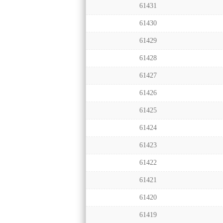
61431
61430
61429
61428
61427
61426
61425
61424
61423
61422
61421
61420
61419