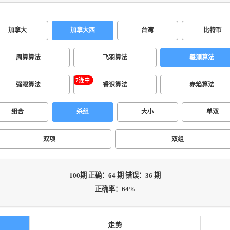
加拿大
加拿大西
台湾
比特币
周算算法
飞羽算法
羲测算法
强眼算法
睿识算法
赤焰算法
组合
杀组
大小
单双
双项
双组
100期 正确：64 期 错误：36 期
正确率：64%
走势