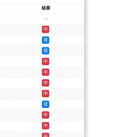
结果
---
中
错
错
中
中
中
中
错
中
中
中