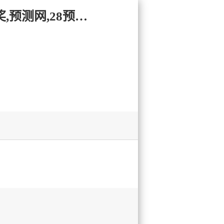
加拿大西28预测 速测网址:28xd.com-加拿大28-加拿大开奖,预测网,28预测,28分析,28结果,加拿大28开奖预测,加拿大28开奖预知