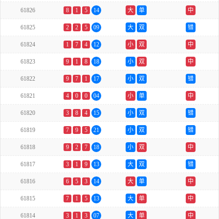
61826
8
1
5
14
大
单
中
61825
2
2
5
09
大
双
错
61824
1
7
4
12
小
双
中
61823
9
1
8
18
小
双
中
61822
9
7
1
17
小
双
错
61821
4
0
0
04
小
单
中
61820
3
8
4
15
小
双
错
61819
7
9
5
21
小
双
错
61818
9
2
7
18
小
双
中
61817
3
1
9
13
大
双
错
61816
6
5
3
14
大
单
中
61815
7
1
5
13
大
单
中
61814
3
1
3
07
大
单
中