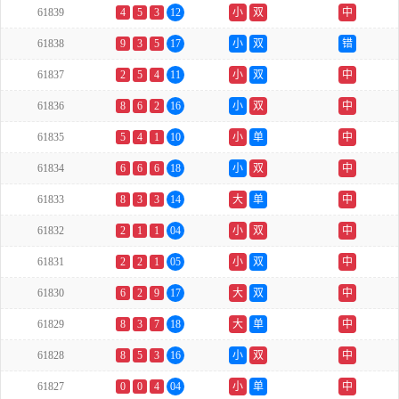
61839
4
5
3
12
小
双
中
61838
9
3
5
17
小
双
错
61837
2
5
4
11
小
双
中
61836
8
6
2
16
小
双
中
61835
5
4
1
10
小
单
中
61834
6
6
6
18
小
双
中
61833
8
3
3
14
大
单
中
61832
2
1
1
04
小
双
中
61831
2
2
1
05
小
双
中
61830
6
2
9
17
大
双
中
61829
8
3
7
18
大
单
中
61828
8
5
3
16
小
双
中
61827
0
0
4
04
小
单
中