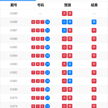
期号
号码
预测
结果
61889
---
大
单
---
61888
0
9
7
16
小
单
错
61887
5
3
3
11
大
单
中
61886
3
8
1
12
小
双
中
61885
2
1
0
03
小
单
中
61884
1
7
1
09
小
单
中
61883
9
8
2
19
大
双
中
61882
7
9
6
22
大
单
中
61881
2
3
5
10
小
单
中
61880
6
2
1
09
小
单
中
61879
3
7
7
17
大
单
中
61878
0
7
6
13
小
单
中