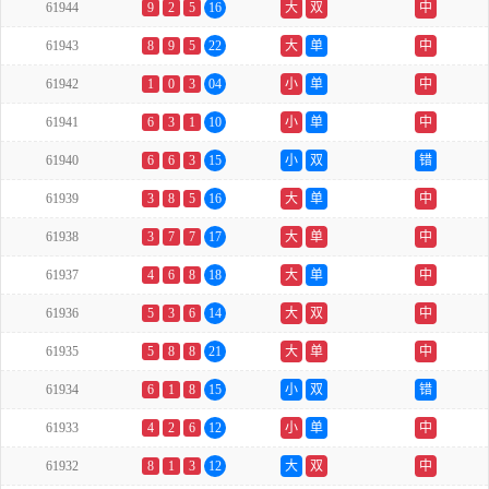
61944
9
2
5
16
大
双
中
61943
8
9
5
22
大
单
中
61942
1
0
3
04
小
单
中
61941
6
3
1
10
小
单
中
61940
6
6
3
15
小
双
错
61939
3
8
5
16
大
单
中
61938
3
7
7
17
大
单
中
61937
4
6
8
18
大
单
中
61936
5
3
6
14
大
双
中
61935
5
8
8
21
大
单
中
61934
6
1
8
15
小
双
错
61933
4
2
6
12
小
单
中
61932
8
1
3
12
大
双
中