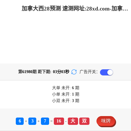
加拿大西28预测 速测网址:28xd.com-加拿大28-加拿大开奖,预测网,28预测,28分析,28结果,加拿大28开奖预测,加拿大28开奖预知
第
61980
期 距下期:
03
分
03
秒
广告开关：
大单
未开:
6
期
小单
未开:
1
期
小双
未开:
3
期
6
3
7
16
大
双
咪牌
+
+
=
-