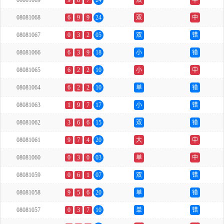
08081069
9
8
7
24
双
中
08081068
6
9
9
24
双
中
08081067
0
3
2
05
双
错
08081066
6
3
9
18
小
错
08081065
6
2
2
10
小
中
08081064
6
2
2
10
单
错
08081063
1
9
7
17
小
错
08081062
3
6
6
15
双
错
08081061
9
7
4
20
大
中
08081060
0
3
0
03
单
中
08081059
0
6
1
07
双
错
08081058
9
5
6
20
单
错
08081057
0
3
7
10
单
错