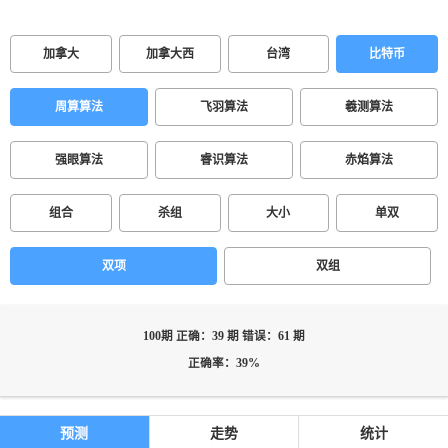
加拿大
加拿大西
台湾
比特币
周算算法
飞羽算法
羲测算法
强眼算法
睿识算法
赤焰算法
组合
杀组
大小
单双
双项
双组
100期 正确：39 期 错误：61 期
正确率：39%
预测
走势
统计