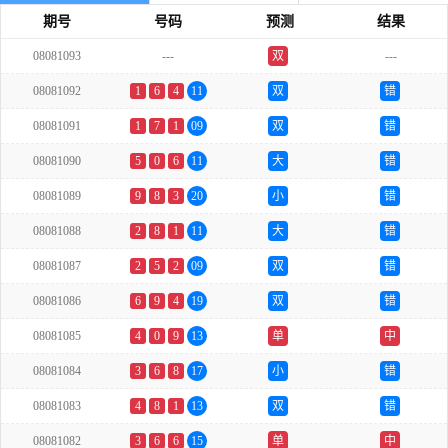
期号
号码
预测
结果
08081093
---
双
---
08081092
1
6
4
11
双
错
08081091
1
7
1
09
双
错
08081090
5
0
6
11
大
错
08081089
9
8
3
20
小
错
08081088
2
8
1
11
大
错
08081087
2
5
2
09
双
错
08081086
6
9
4
19
双
错
08081085
4
0
9
13
单
中
08081084
3
6
8
17
小
错
08081083
4
8
1
13
双
错
08081082
3
6
6
15
单
中