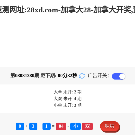
第
08081280
期 距下期:
00
分
31
秒
广告开关：
大单
未开:
2
期
大双
未开:
4
期
小单
未开:
3
期
0
+
3
+
1
=
04
-
小
双
咪牌