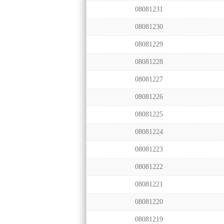
08081231
08081230
08081229
08081228
08081227
08081226
08081225
08081224
08081223
08081222
08081221
08081220
08081219