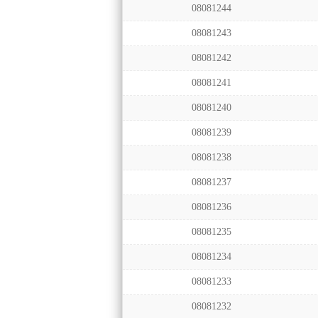
08081244
08081243
08081242
08081241
08081240
08081239
08081238
08081237
08081236
08081235
08081234
08081233
08081232