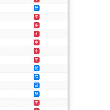
错
中
中
中
中
中
中
错
错
错
错
中