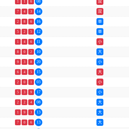
08
双
1
1
6
14
双
7
4
3
16
单
2
8
6
12
单
5
2
5
11
小
1
4
6
10
大
8
0
2
20
小
9
3
8
15
大
6
4
5
03
小
2
0
1
17
小
5
3
9
08
大
2
2
4
13
大
1
9
3
13
大
7
0
6