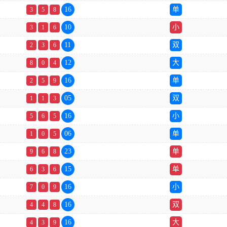
16
单
3
5
8
10
小
3
1
6
11
双
2
3
6
12
大
8
0
4
16
单
2
5
9
05
双
1
1
3
16
小
5
6
5
06
单
1
0
5
23
单
9
6
8
15
单
6
3
6
16
小
7
0
9
16
双
4
4
8
16
大
4
3
9