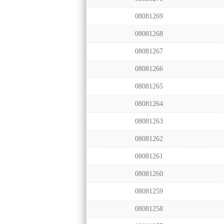
08081269
08081268
08081267
08081266
08081265
08081264
08081263
08081262
08081261
08081260
08081259
08081258