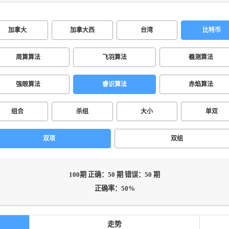
加拿大
加拿大西
台湾
比特币
周算算法
飞羽算法
羲测算法
强眼算法
睿识算法
赤焰算法
组合
杀组
大小
单双
双项
双组
100期 正确：50 期 错误：50 期
正确率：50%
走势