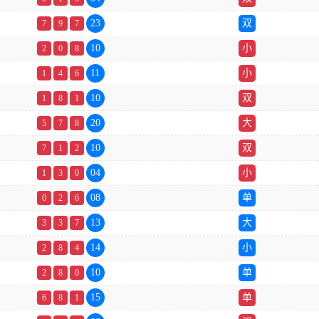
23
双
7
9
7
10
小
2
0
8
11
小
1
4
6
10
双
1
8
1
20
大
5
7
8
10
双
7
1
2
04
小
1
3
0
08
单
0
2
6
13
大
3
3
7
14
小
2
8
4
10
单
2
8
0
15
单
6
8
1