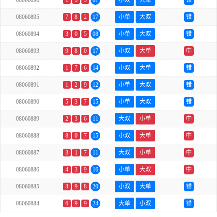
08060896
1
3
3
07
小双
大单
错
08060895
7
8
2
17
小单
大双
错
08060894
3
0
5
08
小单
大双
错
08060893
9
8
0
17
小双
大单
中
08060892
1
7
6
14
小双
大单
错
08060891
1
2
9
12
小单
大双
错
08060890
5
3
7
15
小单
大双
错
08060889
2
3
6
11
大双
小单
中
08060888
8
0
7
15
小双
大单
中
08060887
3
1
7
11
大双
小单
中
08060886
4
3
9
16
小单
大双
中
08060885
3
9
8
20
小双
大单
错
08060884
6
9
9
24
大单
小双
错