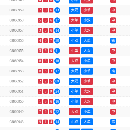
08060960
4
6
8
18
小单
大双
中
08060959
7
0
6
13
大双
小单
中
08060958
5
6
6
17
大单
小双
中
08060957
3
5
6
14
小单
大双
中
08060956
4
9
7
20
小双
大单
错
08060955
5
6
0
11
小单
大双
中
08060954
8
8
2
18
大双
小单
中
08060953
8
6
3
17
大双
小单
错
08060952
2
2
5
09
大双
小单
中
08060951
7
8
9
24
小单
大双
中
08060950
1
9
6
16
小单
大双
中
08060949
7
6
9
22
大双
小单
中
08060948
9
1
4
14
小双
大单
错