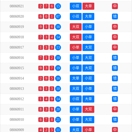
08060921
2
7
6
15
小双
大单
中
08060920
6
0
1
07
小双
大单
错
08060919
9
1
6
16
大双
小单
中
08060918
7
3
4
14
大双
小单
中
08060917
1
3
9
13
小单
大双
中
08060916
7
1
2
10
小单
大双
错
08060915
9
3
7
19
小单
大双
错
08060914
2
9
5
16
大单
小双
错
08060913
6
1
3
10
大双
小单
错
08060912
1
4
9
14
小双
大单
错
08060911
8
3
9
20
小单
大双
中
08060910
6
7
8
21
小单
大双
错
08060909
4
2
5
11
大双
小单
中