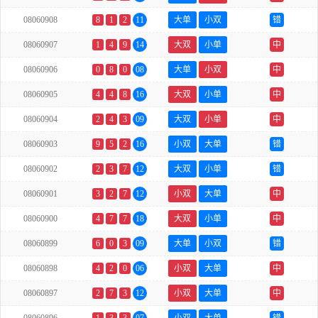
08060908
8
1
2
11
大单
小双
错
08060907
1
4
9
14
大双
小单
中
08060906
0
8
0
08
大单
小双
中
08060905
4
4
8
16
大双
小单
中
08060904
2
4
3
09
大双
小单
中
08060903
9
5
2
16
小双
大单
错
08060902
2
3
7
12
大双
小单
错
08060901
3
2
7
12
小双
大单
中
08060900
4
7
7
18
大双
小单
中
08060899
6
0
3
09
大单
小双
错
08060898
4
2
0
06
小双
大单
中
08060897
2
7
3
12
小双
大单
中