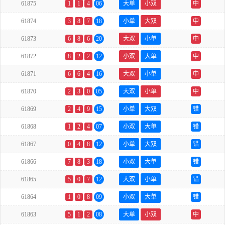
61875
1
1
4
06
大单
小双
中
61874
3
8
7
18
小单
大双
中
61873
6
8
6
20
大双
小单
中
61872
8
2
2
12
小双
大单
中
61871
6
6
4
16
大双
小单
中
61870
2
3
0
05
大双
小单
中
61869
2
4
9
15
小单
大双
错
61868
1
2
4
07
小双
大单
错
61867
0
4
8
12
小单
大双
错
61866
7
8
3
18
小双
大单
错
61865
5
0
7
12
大双
小单
错
61864
1
0
8
09
小双
大单
错
61863
5
1
2
08
大单
小双
中