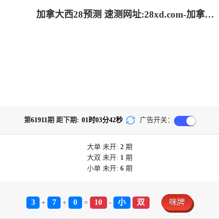
加拿大西28预测 速测网址:28xd.com-加拿大28-加拿大开奖,预测网,28预测,28分析,28结果,加拿大28开奖预测,加拿大28开奖预知
第
61911
期 距下期:
01
时
03
分
42
秒
广告开关：
大单
未开:
2
期
大双
未开:
1
期
小单
未开:
6
期
3
7
0
10
小
双
咪牌
+
+
=
-