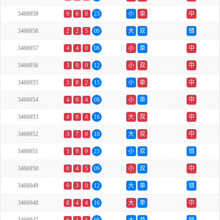
3466959
9
6
8
23
小
单
中
3466958
2
2
5
09
大
双
错
3466957
4
4
0
08
小
单
中
3466956
3
9
0
12
小
双
中
3466955
5
8
2
15
小
单
中
3466954
4
0
4
08
小
单
中
3466953
4
8
4
16
大
双
中
3466952
3
7
0
10
大
双
中
3466951
5
9
9
23
小
双
错
3466950
0
4
5
09
小
双
中
3466949
9
3
0
12
大
单
错
3466948
8
4
4
16
大
单
中