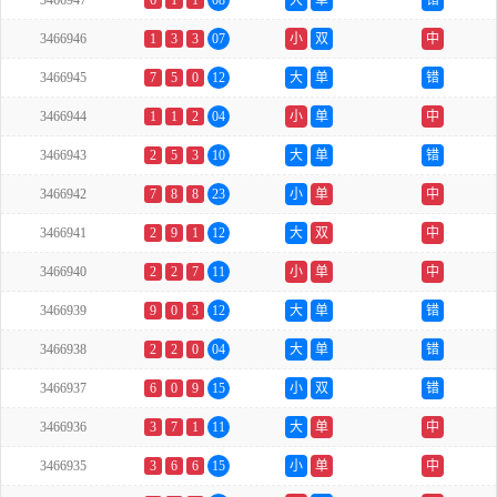
3466947
6
1
1
08
大
单
错
3466946
1
3
3
07
小
双
中
3466945
7
5
0
12
大
单
错
3466944
1
1
2
04
小
单
中
3466943
2
5
3
10
大
单
错
3466942
7
8
8
23
小
单
中
3466941
2
9
1
12
大
双
中
3466940
2
2
7
11
小
单
中
3466939
9
0
3
12
大
单
错
3466938
2
2
0
04
大
单
错
3466937
6
0
9
15
小
双
错
3466936
3
7
1
11
大
单
中
3466935
3
6
6
15
小
单
中