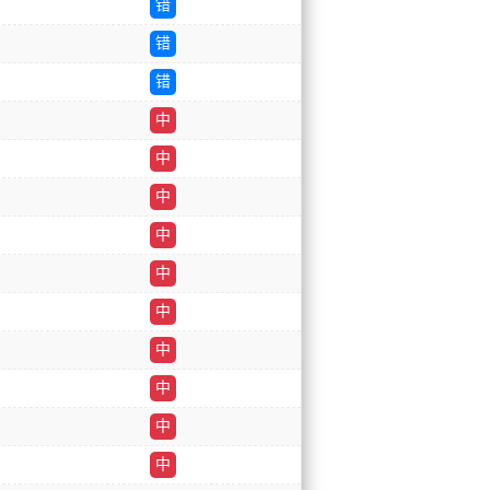
错
错
错
中
中
中
中
中
中
中
中
中
中