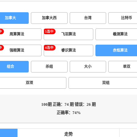
加拿大
加拿大西
台湾
比特币
周算算法
飞羽算法
羲测算法
强眼算法
睿识算法
赤焰算法
组合
杀组
大小
单双
双项
双组
100期 正确：74 期 错误：26 期
正确率：74%
走势