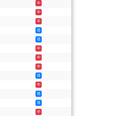
中
中
中
错
错
中
中
中
错
中
错
错
中