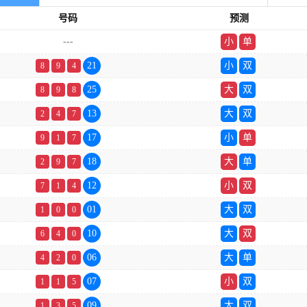
号码
预测
---
小
单
21
小
双
8
9
4
25
大
双
8
9
8
13
大
双
2
4
7
17
小
单
9
1
7
18
大
单
2
9
7
12
小
双
7
1
4
01
大
双
1
0
0
10
大
双
6
4
0
06
大
单
4
2
0
07
小
双
1
1
5
09
大
双
1
3
5