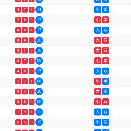
14
小
单
4
7
3
13
小
单
2
8
3
13
大
双
4
8
1
20
大
双
8
9
3
18
大
双
8
1
9
09
小
单
0
7
2
13
大
双
4
0
9
08
小
单
5
2
1
20
大
单
9
4
7
08
小
双
0
8
0
11
大
双
1
9
1
19
小
双
6
5
8