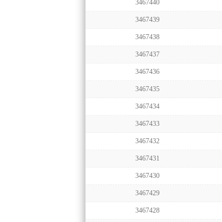
3467440
3467439
3467438
3467437
3467436
3467435
3467434
3467433
3467432
3467431
3467430
3467429
3467428