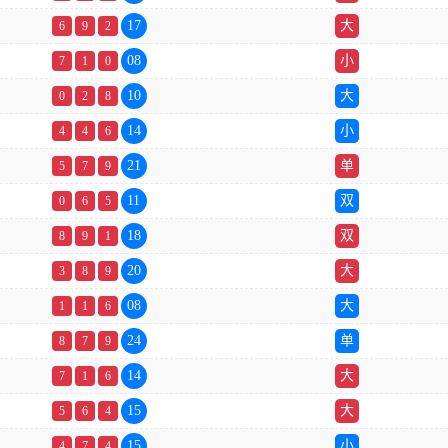
17
大
6
9
2
08
小
7
1
0
10
大
0
2
8
14
小
4
4
6
21
单
5
7
9
11
双
0
6
5
18
双
8
9
1
20
大
3
8
9
08
大
1
1
6
24
单
8
7
9
14
大
7
1
6
15
大
5
6
4
15
小
4
7
4