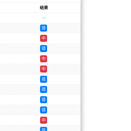
结果
---
错
中
错
中
中
错
错
错
错
中
错