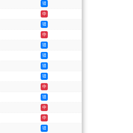
错
中
错
中
错
错
错
错
中
错
中
中
错