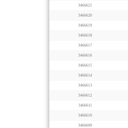
3466621
3466620
3466619
3466618
3466617
3466616
3466615
3466614
3466613
3466612
3466611
3466610
3466609