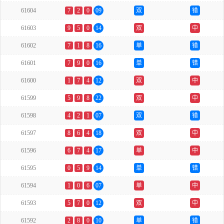
61604
7
2
0
09
双
错
61603
9
5
0
14
双
中
61602
7
1
8
16
单
错
61601
7
9
0
16
单
错
61600
1
7
4
12
双
中
61599
5
9
8
22
双
中
61598
4
2
1
07
双
错
61597
8
6
4
18
双
中
61596
6
7
4
17
单
中
61595
0
5
9
14
单
错
61594
1
0
6
07
单
中
61593
5
7
0
12
双
中
61592
2
8
0
10
单
错