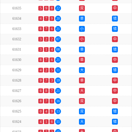
61635
5
9
8
22
双
中
61634
4
7
9
20
单
错
61633
8
7
6
21
小
错
61632
3
2
2
07
小
中
61631
3
1
4
08
单
错
61630
8
7
6
21
单
中
61629
4
2
5
11
大
错
61628
9
7
3
19
单
中
61627
6
8
7
21
大
中
61626
8
7
1
16
双
中
61625
0
4
9
13
双
错
61624
4
1
6
11
大
错