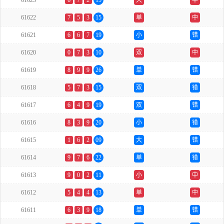
61623
6
7
2
15
大
中
61622
7
5
3
15
单
中
61621
6
6
7
19
小
错
61620
0
7
3
10
双
中
61619
8
9
9
26
单
错
61618
5
7
3
15
双
错
61617
6
4
9
19
双
错
61616
8
3
9
20
小
错
61615
1
6
2
09
大
错
61614
9
7
6
22
单
错
61613
9
0
2
11
小
中
61612
5
4
4
13
单
中
61611
6
3
9
18
单
错