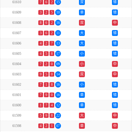
61610
7
6
2
15
双
错
61609
3
2
5
10
单
错
61608
8
6
2
16
双
中
61607
3
6
2
11
大
错
61606
4
2
7
13
大
错
61605
4
5
8
17
小
错
61604
7
2
0
09
小
中
61603
9
5
0
14
双
中
61602
7
1
8
16
小
错
61601
7
9
0
16
单
错
61600
1
7
4
12
单
错
61599
5
9
8
22
大
中
61598
4
2
1
07
单
中