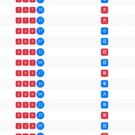
18
大
7
4
7
15
大
5
7
3
17
小
6
3
8
07
双
4
0
3
12
双
6
1
5
09
双
2
0
7
17
单
5
9
3
14
单
0
8
6
09
大
1
0
8
12
单
0
3
9
25
单
9
7
9
09
双
2
3
4