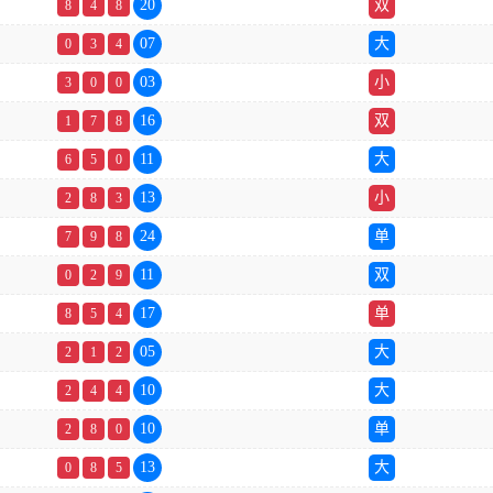
20
双
8
4
8
07
大
0
3
4
03
小
3
0
0
16
双
1
7
8
11
大
6
5
0
13
小
2
8
3
24
单
7
9
8
11
双
0
2
9
17
单
8
5
4
05
大
2
1
2
10
大
2
4
4
10
单
2
8
0
13
大
0
8
5