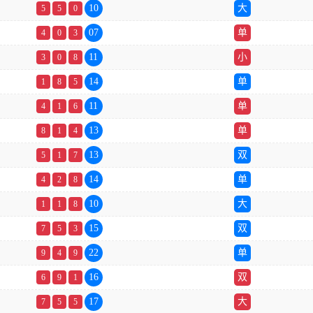
10
大
5
5
0
07
单
4
0
3
11
小
3
0
8
14
单
1
8
5
11
单
4
1
6
13
单
8
1
4
13
双
5
1
7
14
单
4
2
8
10
大
1
1
8
15
双
7
5
3
22
单
9
4
9
16
双
6
9
1
17
大
7
5
5