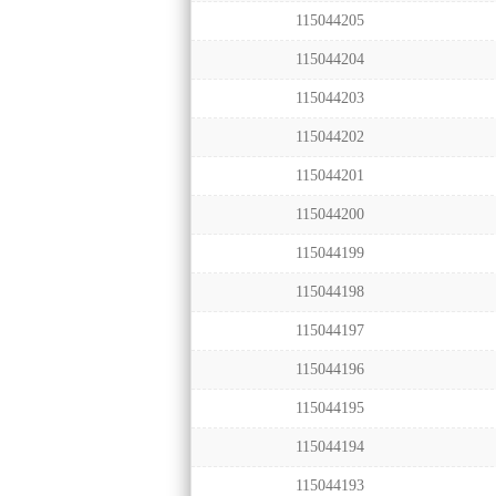
115044205
115044204
115044203
115044202
115044201
115044200
115044199
115044198
115044197
115044196
115044195
115044194
115044193