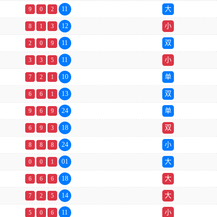
11
大
9
0
2
12
小
8
1
3
11
双
2
0
9
11
小
3
3
5
10
单
7
2
1
13
双
6
6
1
24
单
9
6
9
18
双
6
9
3
24
小
8
8
8
01
大
0
0
1
18
大
6
6
6
14
大
7
2
5
11
小
5
0
6