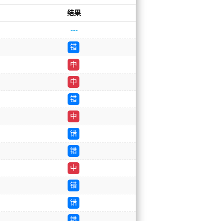
结果
---
错
中
中
错
中
错
错
中
错
错
错