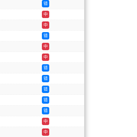
错
中
中
错
中
中
错
错
错
错
错
中
中