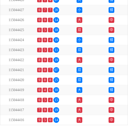
115044428
2
1
4
07
大
错
115044427
6
7
7
20
小
错
115044426
0
9
5
14
大
中
115044425
6
5
7
18
双
中
115044424
6
9
4
19
小
错
115044423
3
5
3
11
双
错
115044422
8
9
2
19
大
中
115044421
0
0
7
07
双
错
115044420
9
8
8
25
双
错
115044419
0
4
6
10
大
错
115044418
6
5
4
15
大
中
115044417
7
9
3
19
大
中
115044416
9
5
0
14
大
中