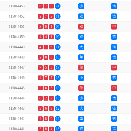
115044453
6
7
8
21
小
错
115044452
2
7
2
11
双
错
115044451
3
0
1
04
双
中
115044450
4
4
1
09
双
错
115044449
4
1
6
11
大
错
115044448
2
8
8
18
单
错
115044447
7
5
5
17
单
中
115044446
4
7
7
18
小
错
115044445
2
6
5
13
单
中
115044444
6
2
7
15
小
错
115044443
3
6
3
12
大
错
115044442
4
8
0
12
单
错
115044441
3
8
4
15
双
错