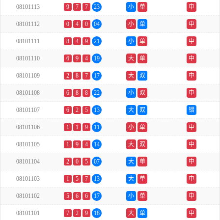
08101113
9
7
7
23
小
单
中
08101112
0
4
0
04
小
单
中
08101111
8
4
9
21
小
单
中
08101110
6
9
4
19
大
单
中
08101109
2
8
7
17
大
双
中
08101108
6
8
8
22
小
双
中
08101107
6
2
5
13
大
双
错
08101106
1
1
9
11
小
单
中
08101105
1
9
4
14
大
双
中
08101104
2
0
5
07
大
单
中
08101103
1
5
7
13
大
单
中
08101102
5
6
6
17
小
单
中
08101101
7
2
9
18
大
单
中