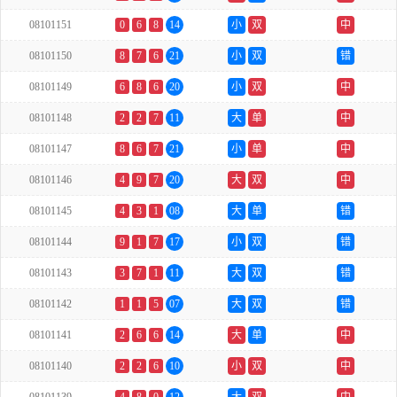
08101151
0
6
8
14
小
双
中
08101150
8
7
6
21
小
双
错
08101149
6
8
6
20
小
双
中
08101148
2
2
7
11
大
单
中
08101147
8
6
7
21
小
单
中
08101146
4
9
7
20
大
双
中
08101145
4
3
1
08
大
单
错
08101144
9
1
7
17
小
双
错
08101143
3
7
1
11
大
双
错
08101142
1
1
5
07
大
双
错
08101141
2
6
6
14
大
单
中
08101140
2
2
6
10
小
双
中