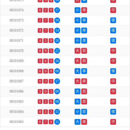
08101075
9
5
4
18
大
单
中
08101074
6
2
9
17
小
单
中
08101073
2
7
7
16
小
单
错
08101072
4
7
3
14
小
单
错
08101071
4
3
9
16
小
单
错
08101070
8
9
5
22
大
双
中
08101069
5
6
5
16
大
双
中
08101068
6
0
0
06
大
单
错
08101067
9
3
5
17
大
单
中
08101066
3
0
3
06
大
双
中
08101065
0
2
6
08
大
双
中
08101064
8
5
2
15
小
双
错
08101063
0
7
4
11
大
单
中