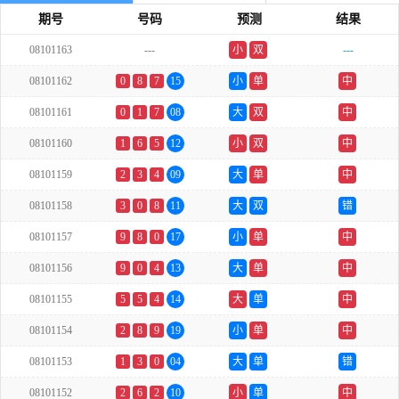
期号
号码
预测
结果
08101163
---
小
双
---
08101162
0
8
7
15
小
单
中
08101161
0
1
7
08
大
双
中
08101160
1
6
5
12
小
双
中
08101159
2
3
4
09
大
单
中
08101158
3
0
8
11
大
双
错
08101157
9
8
0
17
小
单
中
08101156
9
0
4
13
大
单
中
08101155
5
5
4
14
大
单
中
08101154
2
8
9
19
小
单
中
08101153
1
3
0
04
大
单
错
08101152
2
6
2
10
小
单
中