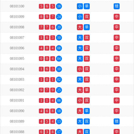
08101100
5
6
5
16
小
单
错
08101099
8
9
7
24
小
双
中
08101098
7
7
6
20
大
单
中
08101097
1
6
3
10
大
双
中
08101096
4
0
4
08
大
双
中
08101095
0
0
4
04
大
双
中
08101094
1
6
3
10
小
双
中
08101093
1
0
1
02
大
双
中
08101092
9
7
9
25
大
单
中
08101091
1
1
4
06
小
双
中
08101090
4
6
8
18
大
单
中
08101089
4
5
4
13
大
双
错
08101088
6
3
8
17
大
双
中