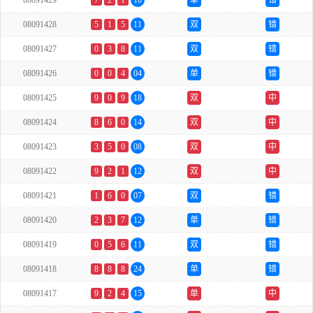
08091429
7
2
1
10
单
错
08091428
5
1
5
11
双
错
08091427
0
3
8
11
双
错
08091426
0
0
4
04
单
错
08091425
9
0
9
18
双
中
08091424
8
6
0
14
双
中
08091423
3
5
0
08
双
中
08091422
9
2
1
12
双
中
08091421
1
6
0
07
双
错
08091420
2
3
7
12
单
错
08091419
0
5
6
11
双
错
08091418
8
8
8
24
单
错
08091417
9
2
4
15
单
中