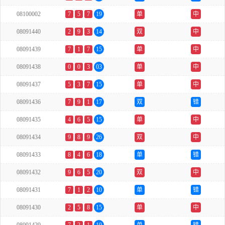
08100002
7
5
7
19
单
中
08091440
2
9
3
14
双
中
08091439
7
1
7
15
单
中
08091438
0
0
3
03
单
中
08091437
5
3
7
15
单
中
08091436
7
9
1
17
双
错
08091435
4
6
5
15
单
中
08091434
9
8
9
26
双
中
08091433
8
4
6
18
单
错
08091432
9
6
5
20
双
中
08091431
7
1
2
10
单
错
08091430
2
5
8
15
单
中