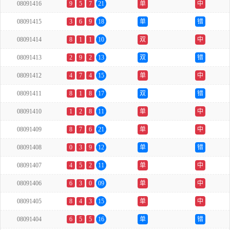
08091416
9
5
7
21
单
中
08091415
3
6
9
18
单
错
08091414
8
1
1
10
双
中
08091413
2
9
2
13
双
错
08091412
4
7
4
15
单
中
08091411
8
1
8
17
双
错
08091410
1
2
8
11
单
中
08091409
8
7
6
21
单
中
08091408
0
3
9
12
单
错
08091407
4
5
2
11
单
中
08091406
6
3
0
09
单
中
08091405
8
4
3
15
单
中
08091404
6
5
5
16
单
错