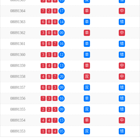
08091365
5
0
8
13
双
错
08091364
7
2
8
17
单
中
08091363
6
8
0
14
单
错
08091362
3
0
6
09
单
中
08091361
9
0
7
16
单
错
08091360
3
1
8
12
单
错
08091359
1
4
8
13
单
中
08091358
4
9
7
20
双
中
08091357
6
0
3
09
双
错
08091356
7
3
6
16
单
错
08091355
2
2
5
09
双
错
08091354
4
4
7
15
单
中
08091353
1
0
4
05
双
错