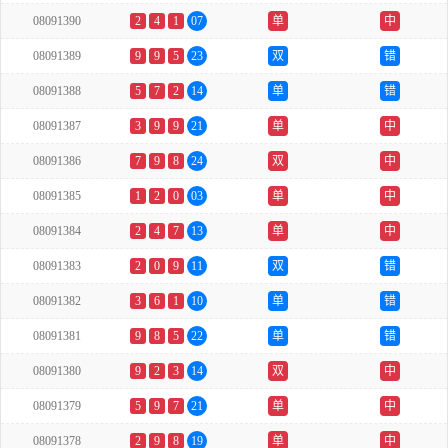
08091390
2
4
1
07
单
中
08091389
9
9
5
23
双
错
08091388
5
7
2
14
单
错
08091387
3
9
9
21
单
中
08091386
7
9
8
24
双
中
08091385
1
2
0
03
单
中
08091384
2
4
7
13
单
中
08091383
2
0
9
11
双
错
08091382
3
6
1
10
单
错
08091381
9
8
5
22
单
错
08091380
9
2
3
14
双
中
08091379
5
9
7
21
单
中
08091378
2
9
8
19
单
中