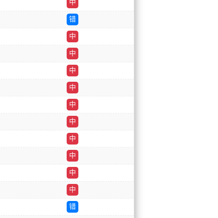
中
错
中
中
中
中
中
中
中
中
中
中
错