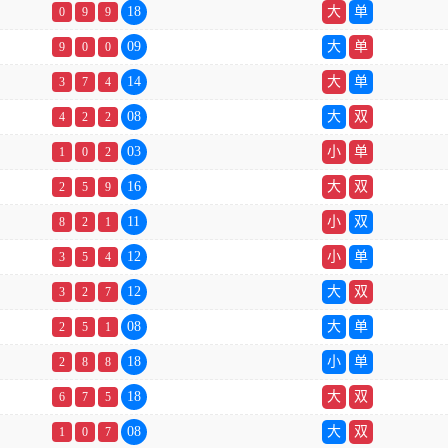
18
大
单
0
9
9
09
大
单
9
0
0
14
大
单
3
7
4
08
大
双
4
2
2
03
小
单
1
0
2
16
大
双
2
5
9
11
小
双
8
2
1
12
小
单
3
5
4
12
大
双
3
2
7
08
大
单
2
5
1
18
小
单
2
8
8
18
大
双
6
7
5
08
大
双
1
0
7