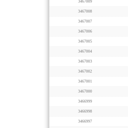
3467009
3467008
3467007
3467006
3467005
3467004
3467003
3467002
3467001
3467000
3466999
3466998
3466997