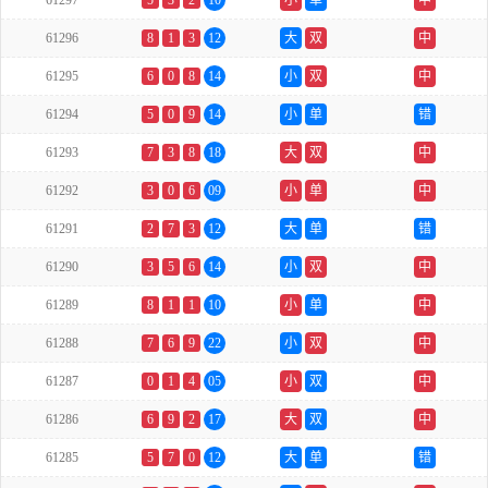
61297
5
3
2
10
小
单
中
61296
8
1
3
12
大
双
中
61295
6
0
8
14
小
双
中
61294
5
0
9
14
小
单
错
61293
7
3
8
18
大
双
中
61292
3
0
6
09
小
单
中
61291
2
7
3
12
大
单
错
61290
3
5
6
14
小
双
中
61289
8
1
1
10
小
单
中
61288
7
6
9
22
小
双
中
61287
0
1
4
05
小
双
中
61286
6
9
2
17
大
双
中
61285
5
7
0
12
大
单
错