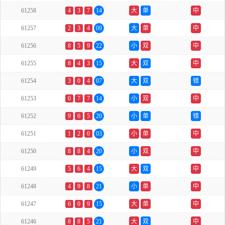
61258
4
3
7
14
大
单
中
61257
2
3
4
09
大
单
中
61256
8
5
9
22
小
双
中
61255
8
4
3
15
大
双
中
61254
3
0
4
07
大
双
错
61253
0
7
7
14
小
双
中
61252
9
6
5
20
小
单
错
61251
1
2
0
03
小
单
中
61250
8
8
4
20
小
双
中
61249
5
6
4
15
大
双
中
61248
4
9
8
21
小
单
中
61247
6
0
9
15
大
单
中
61246
8
8
5
21
大
双
中