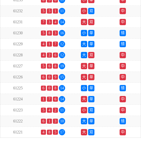
61233
0
5
6
11
小
单
中
61232
5
5
1
11
小
双
中
61231
7
3
4
14
大
双
中
61230
5
8
3
16
小
单
错
61229
4
1
7
12
大
单
错
61228
4
2
6
12
大
双
中
61227
5
6
8
19
大
单
中
61226
6
0
9
15
大
单
中
61225
6
0
8
14
小
单
错
61224
1
7
6
14
大
单
中
61223
5
4
2
11
小
双
中
61222
6
1
3
10
大
单
错
61221
4
8
5
17
大
双
中