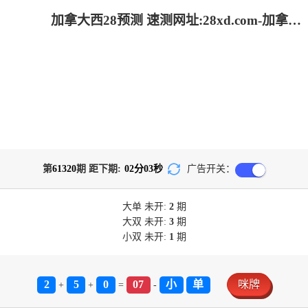
加拿大西28预测 速测网址:28xd.com-加拿大28-加拿大开奖,预测网,28预测,28分析,28结果,加拿大28开奖预测,加拿大28开奖预知
第
61320
期 距下期:
02
分
03
秒
广告开关：
大单
未开:
2
期
大双
未开:
3
期
小双
未开:
1
期
2
5
0
07
小
单
咪牌
+
+
=
-